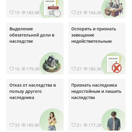
19
182.8K
23
194.2K
Выделение
Оспорить и признать
обязательной доли в
завещание
наследстве
недействительным
16
179.2K
27
180.3K
Отказ от наследства в
Признать наследника
пользу другого
недостойным и лишить
наследника
наследства
33
185.8K
21
177.2K