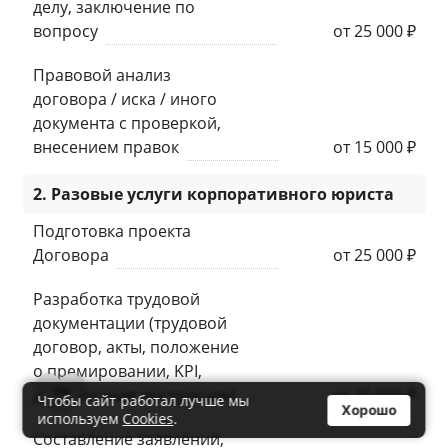
делу, заключение по
вопросу
от 25 000 ₽
Правовой анализ
договора / иска / иного
документа с проверкой,
внесением правок
от 15 000 ₽
2. Разовые услуги корпоративного юриста
Подготовка проекта
Договора
от 25 000 ₽
Разработка трудовой
документации (трудовой
договор, акты, положение
о премировании, KPI,
0
должностная инструкция)
от 25 000 ₽
Чтобы сайт работал лучше мы
Хорошо
используем
Cookies
.
Составление заявлений,